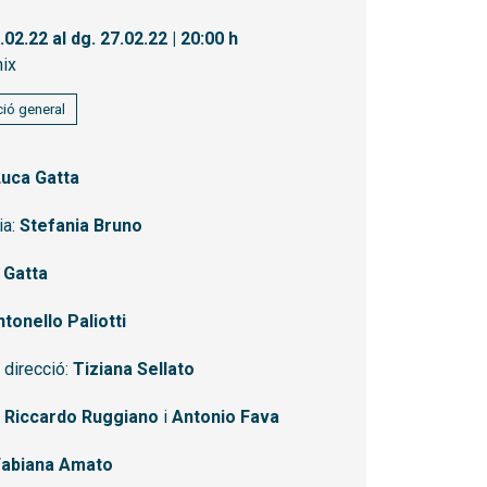
3.02.22
al dg. 27.02.22
|
20:00 h
ix
ió general
Luca Gatta
ia:
Stefania Bruno
 Gatta
tonello Paliotti
 direcció:
Tiziana Sellato
:
Riccardo Ruggiano
i
Antonio Fava
Fabiana Amato