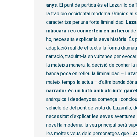
anys
. El punt de partida és el Lazarillo de
la tradició occidental moderna. Gràcies al s
caracteritza per una forta liminalidad:
Lazar
màscara i es converteix en un heroi
de 
ho, necessita explicar la seva història. És
adaptació real de el text a la forma dramàti
narració, traduint-la en vuitenes per evocar
la mateixa manera, la decisió de confiar la i
banda posa en relleu la liminalidad – Lazaril
mateix temps la actua – d’altra banda dóna 
narrador és un bufó amb atributs gair
anàrquica i desdenyosa comença i conclou l
vehicle de del punt de vista de Lazarillo, 
necessitat d’explicar les seves aventures. 
novel·la moderna, la veu principal serà sup
les moltes veus dels personatges que Laza