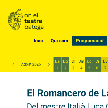
Inici
Qui som
Programació
Ds
Dg
Dl
Dm
Dc
Dj
Dv
Agost 2026
1
2
3
4
5
6
7
Dissabte 1 d'agost
Diumenge 2 d'agost
Dimecres 5
Dijous
D
El Romancero de La
Del mestre Italià Luca 