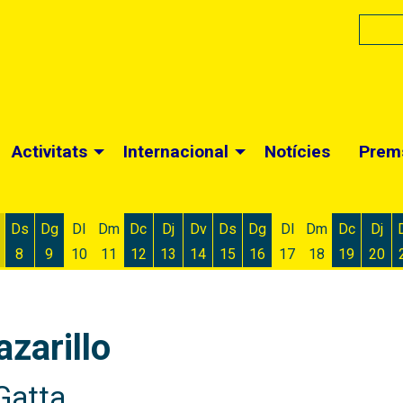
Activitats
Internacional
Notícies
Prem
Ds
Dg
Dl
Dm
Dc
Dj
Dv
Ds
Dg
Dl
Dm
Dc
Dj
8
9
10
11
12
13
14
15
16
17
18
19
20
 d'agost
 6 d'agost
ivendres 7 d'agost
Dissabte 8 d'agost
Diumenge 9 d'agost
Dimecres 12 d'agost
Dijous 13 d'agost
Divendres 14 d'agost
Dissabte 15 d'agost
Diumenge 16 d'agost
Dimecres
Dijo
zarillo
Gatta