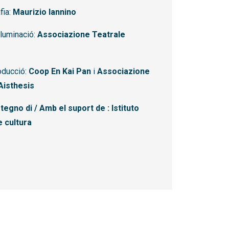
fia:
Maurizio Iannino
·luminació:
Associazione Teatrale
oducció:
Coop En Kai Pan
i
Associazione
Aisthesis
tegno di / Amb el suport de : Istituto
e cultura