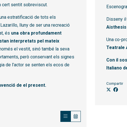
n cert sentit sobreviscut.
Escenogra
una estratificació de tots els
Disseny il
Lazarillo, lluny de ser una recreació
Aisthesis
at, és
una obra profundament
Una co-pr
tan interpretats pel mateix
Teatrale 
 només el vestit, sinó també la seva
ortaments, però conservant els signes
Con il sos
rgia de l’actor se senten els ecos de
Italiano d
Compartir
nvenció de el present.