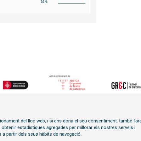
8 €
Sitemap
|
Avís Legal
|
Polít
ncionament del lloc web, i si ens dona el seu consentiment, també fa
í
Transparència
r obtenir estadístiques agregades per millorar els nostres serveis i
 a partir dels seus hàbits de navegació.