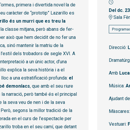
 Tormes, primera i divertida novel·la de
Del dc. 2
eu caràcter de “prototip” Lazarillo es
Sala Fèn
illo és un murri que es treu la
la classe mitjana, però abans de fer-
Programac
 per això que hem decidit de no fer una
ca, sinó mantenir la matriu de la
Direcció:
 l’estil dels trobadors de segle XVI. A
Dramatúrg
nterpretació a un únic actor, d’una
lo explica la seva història i a el
Amb
Luca
lloc a una estratificació profunda:
el
Música:
An
ebé demoníacs
, que amb el seu riure
a narració, però també és el principal
Ajudant de
de la seva veu de nen i de la seva
Però, segons la millor tradició de la
Màscares
erada en el curs de l’espectacle per
Vestuari:
rillo troba en el seu camí, que detant