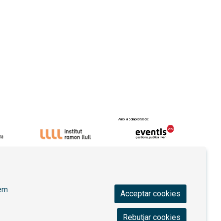
ica de privacitat
|
Contactar
|
Ús de Cookies
|
rem
Acceptar cookies
Rebutjar cookies