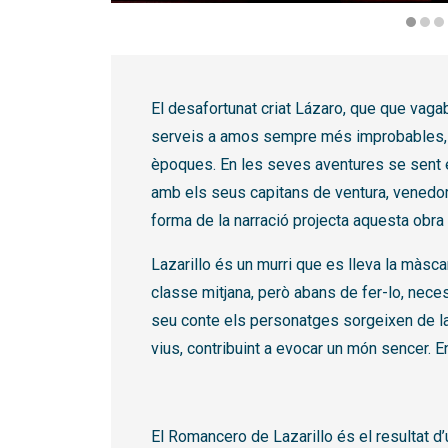
Diapositiva 1 de 4
El desafortunat criat Lázaro, que que vaga
serveis a amos sempre més improbables, s
èpoques. En les seves aventures se sent e
amb els seus capitans de ventura, venedors
forma de la narració projecta aquesta obra en
Lazarillo és un murri que es lleva la màsca
classe mitjana, però abans de fer-lo, necess
seu conte els personatges sorgeixen de la
vius, contribuint a evocar un món sencer. Ent
El Romancero de Lazarillo és el resultat d