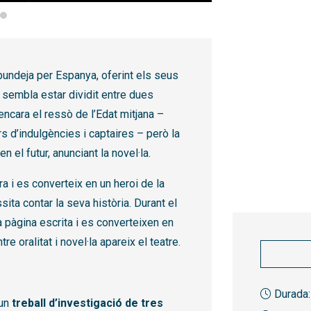
bundeja per Espanya, oferint els seus
embla estar dividit entre dues
ncara el ressò de l’Edat mitjana –
 d’indulgències i captaires – però la
 el futur, anunciant la novel·la.
ra i es converteix en un heroi de la
ita contar la seva història. Durant el
 pàgina escrita i es converteixen en
re oralitat i novel·la apareix el teatre.
Durada:
’un
treball d’investigació de tres